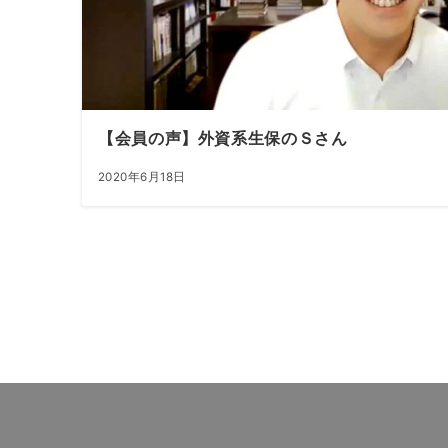
【会員の声】外資系生保のＳさん
2020年6月18日
投
稿
の
ペ
ー
ジ