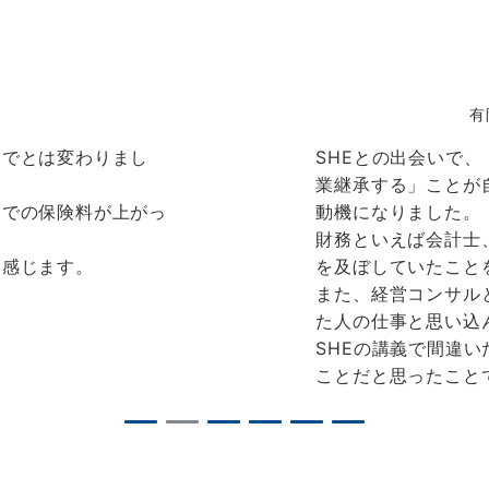
有
までとは変わりまし
SHEとの出会いで
業継承する」ことが
案での保険料が上がっ
動機になりました。
財務といえば会計士
に感じます。
を及ぼしていたこと
また、経営コンサル
た人の仕事と思い込
SHEの講義で間違
ことだと思ったこと
1
2
3
4
5
6