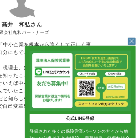
髙井 和弘さん
限会社丸和パートナーズ
、「中小企業を根本から強くして正しく事
自分にもできると確信したことが変革の
、税理士、銀行と思っていたのに逆に害
を知ったこと、
といえば中小企業診断士など資格を持っ
んでいたことなどを
いだと知らしめられたことで、自分がやる
で自己変革出来た理由だと言えます。
公式LINE登録
登録された多くの保険営業パーソンの方々から勉
強になり過ぎると大絶賛。 豪華特典、無料勉強会