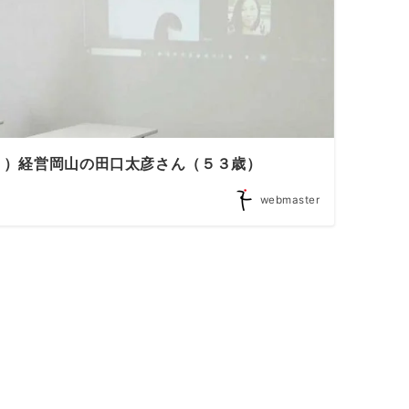
Ｒ）経営岡山の田口太彦さん（５３歳）
webmaster