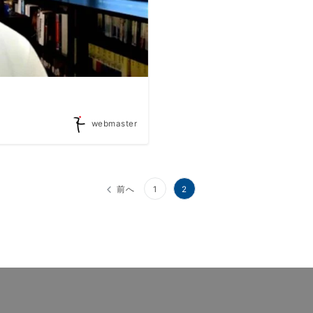
webmaster
前へ
1
2