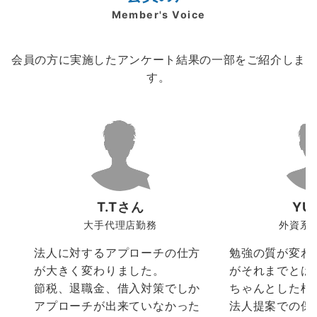
Member's Voice
会員の方に実施したアンケート結果の一部をご紹介しま
す。
T.Tさん
YU
大手代理店勤務
外資系
法人に対するアプローチの仕方
勉強の質が変わ
が大きく変わりました。
がそれまでとは
節税、退職金、借入対策でしか
ちゃんとした根
アプローチが出来ていなかった
法人提案での保