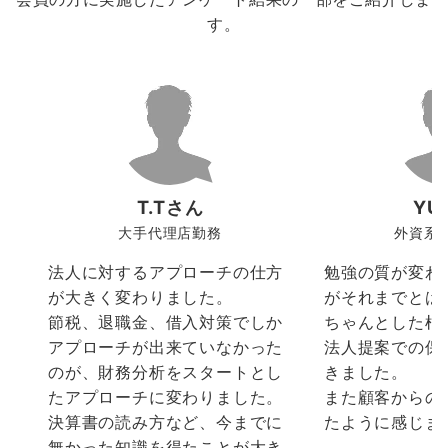
す。
T.Tさん
YU
大手代理店勤務
外資系
法人に対するアプローチの仕方
勉強の質が変わ
が大きく変わりました。
がそれまでとは
節税、退職金、借入対策でしか
ちゃんとした根
アプローチが出来ていなかった
法人提案での保
のが、財務分析をスタートとし
きました。
たアプローチに変わりました。
また顧客からの
決算書の読み方など、今までに
たように感じま
無かった知識を得たことが大き