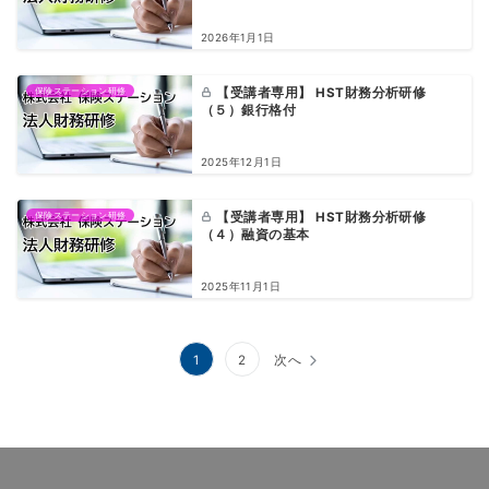
2026年1月1日
保険ステーション研修
【受講者専用】 HST財務分析研修
（５）銀行格付
2025年12月1日
保険ステーション研修
【受講者専用】 HST財務分析研修
（４）融資の基本
2025年11月1日
投
1
2
次へ
稿
の
ペ