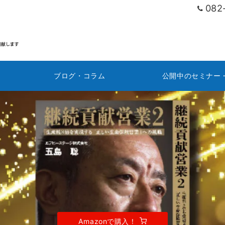
082
ブログ・コラム
公開中のセミナー
継続貢献営業
経営者の抱える問題を解決し
保険営業で物心両面の成功を！
Amazonで購入！