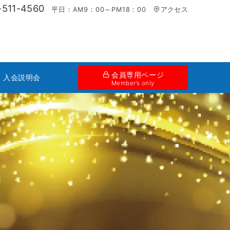
-511-4560
平日：AM9：00～PM18：00
アクセス
会員専用ページ
・入会説明会
Member’s only