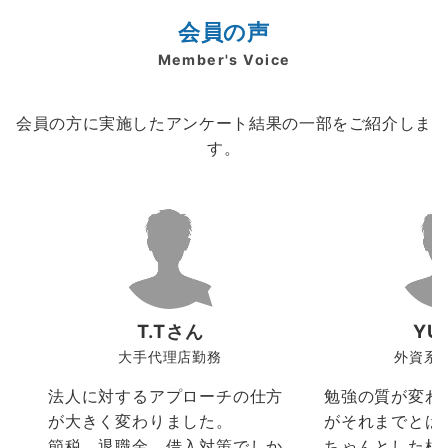
会員の声
Member's Voice
会員の方に実施したアンケート結果の一部をご紹介しま
す。
T.Tさん
YU
大手代理店勤務
外資系
法人に対するアプローチの仕方
勉強の質が変わ
が大きく変わりました。
がそれまでとは
節税、退職金、借入対策でしか
ちゃんとした根