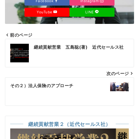
Facebook
Instagram
YouTube
LINE
前のページ
投
継続貢献営業 五島聡(著) 近代セールス社
稿
ナ
次のページ
ビ
ゲ
その２）法人保険のアプローチ
ー
シ
ョ
継続貢献営業２（近代セールス社）
ン