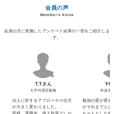
会員の声
Member's Voice
会員の方に実施したアンケート結果の一部をご紹介しま
す。
T.Tさん
YU
大手代理店勤務
外資系
法人に対するアプローチの仕方
勉強の質が変わ
が大きく変わりました。
がそれまでとは
節税、退職金、借入対策でしか
ちゃんとした根