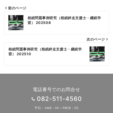
前のページ
投
相続問題事例研究（相続絆走支援士・継続学
稿
習） 202508
ナ
次のページ
ビ
ゲ
相続問題事例研究（相続絆走支援士・継続学
習） 202510
ー
シ
ョ
ン
電話番号でのお問合せ
082-511-4560
平日：AM9：00～PM18：00