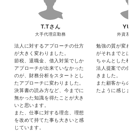
T.Tさん
YU
大手代理店勤務
外資系
法人に対するアプローチの仕方
勉強の質が変わ
が大きく変わりました。
がそれまでとは
節税、退職金、借入対策でしか
ちゃんとした根
アプローチが出来ていなかった
法人提案での保
のが、財務分析をスタートとし
きました。
たアプローチに変わりました。
また顧客からの
決算書の読み方など、今までに
たように感じま
無かった知識を得たことが大き
いと思います。
また、仕事に対する理念、理想
を改めて持てた事も大きいと感
じています。