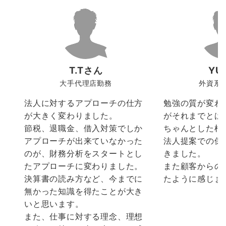
T.Tさん
YU
大手代理店勤務
外資系
法人に対するアプローチの仕方
勉強の質が変わ
が大きく変わりました。
がそれまでとは
節税、退職金、借入対策でしか
ちゃんとした根
アプローチが出来ていなかった
法人提案での保
のが、財務分析をスタートとし
きました。
たアプローチに変わりました。
また顧客からの
決算書の読み方など、今までに
たように感じま
無かった知識を得たことが大き
いと思います。
また、仕事に対する理念、理想