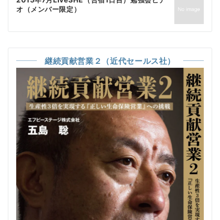
ゲ
オ（メンバー限定）
ー
シ
ョ
継続貢献営業２（近代セールス社）
ン