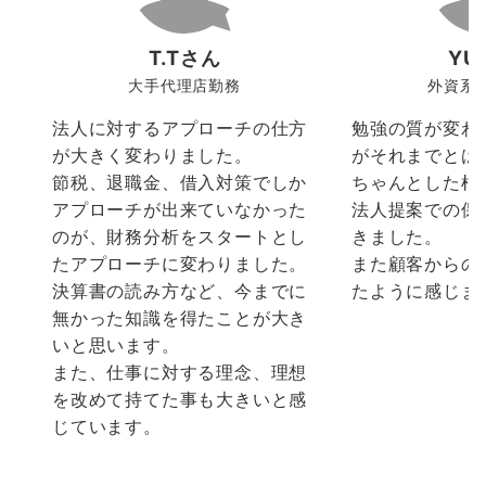
T.Tさん
YU
大手代理店勤務
外資系
法人に対するアプローチの仕方
勉強の質が変わ
が大きく変わりました。
がそれまでとは
節税、退職金、借入対策でしか
ちゃんとした根
アプローチが出来ていなかった
法人提案での保
のが、財務分析をスタートとし
きました。
たアプローチに変わりました。
また顧客からの
決算書の読み方など、今までに
たように感じま
無かった知識を得たことが大き
いと思います。
また、仕事に対する理念、理想
を改めて持てた事も大きいと感
じています。