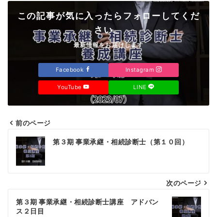
この記事が気に入ったらフォローしてくだ
さい。
最新情報をお届けします
Facebook
Instagram
YouTube
LINE
前のページ
投
第３期 事業承継・相続診断士（第１０回）
稿
ナ
次のページ
ビ
ゲ
第３期 事業承継・相続診断士講座 アドバン
ス２日目