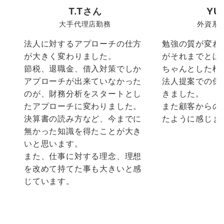
T.Tさん
YU
大手代理店勤務
外資系
法人に対するアプローチの仕方
勉強の質が変わ
が大きく変わりました。
がそれまでとは
節税、退職金、借入対策でしか
ちゃんとした根
アプローチが出来ていなかった
法人提案での保
のが、財務分析をスタートとし
きました。
たアプローチに変わりました。
また顧客からの
決算書の読み方など、今までに
たように感じま
無かった知識を得たことが大き
いと思います。
また、仕事に対する理念、理想
を改めて持てた事も大きいと感
じています。