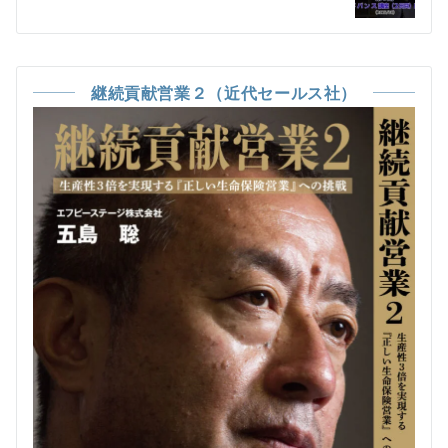
ー
シ
ョ
継続貢献営業２（近代セールス社）
ン