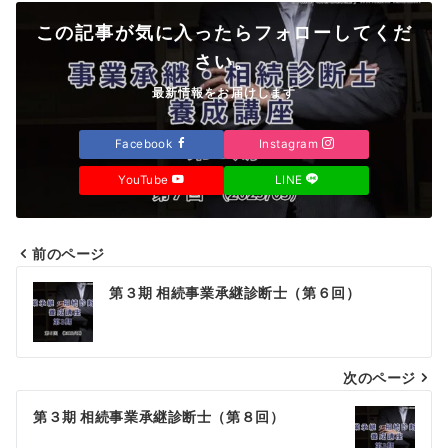
この記事が気に入ったらフォローしてくだ
さい。
最新情報をお届けします
Facebook
Instagram
YouTube
LINE
前のページ
投
第３期 相続事業承継診断士（第６回）
稿
ナ
次のページ
ビ
ゲ
第３期 相続事業承継診断士（第８回）