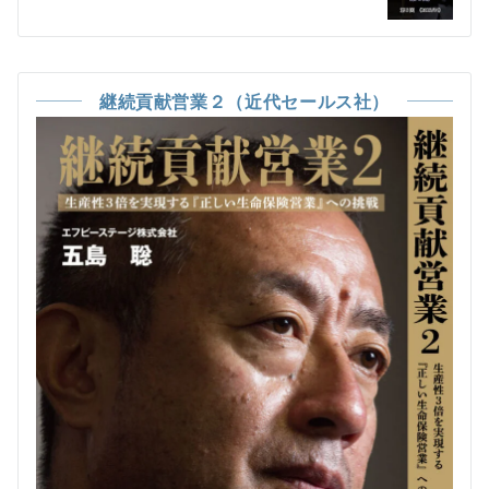
ー
シ
ョ
継続貢献営業２（近代セールス社）
ン