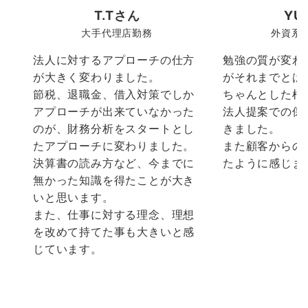
T.Tさん
YU
大手代理店勤務
外資系
法人に対するアプローチの仕方
勉強の質が変わ
が大きく変わりました。
がそれまでとは
節税、退職金、借入対策でしか
ちゃんとした根
アプローチが出来ていなかった
法人提案での保
のが、財務分析をスタートとし
きました。
たアプローチに変わりました。
また顧客からの
決算書の読み方など、今までに
たように感じま
無かった知識を得たことが大き
いと思います。
また、仕事に対する理念、理想
を改めて持てた事も大きいと感
じています。