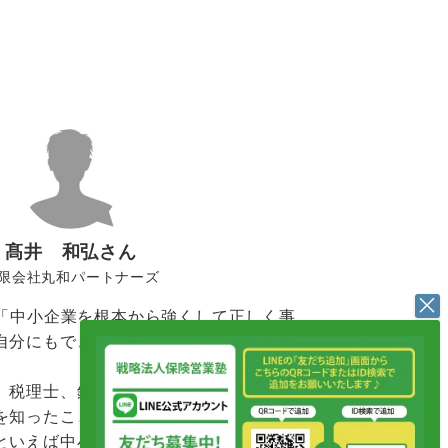
。
髙井 和弘さん
限会社丸和パートナーズ
、「中小企業を根本から強くして正しく事
自分にもできると確信したことが変革の
、税理士、銀行と思っていたのに逆に害
を知ったこと、
といえば中小企業診断士など資格を持っ