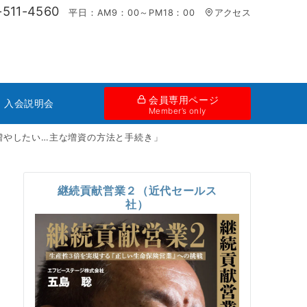
-511-4560
平日：AM9：00～PM18：00
アクセス
会員専用ページ
・入会説明会
Member’s only
増やしたい…主な増資の方法と手続き」
継続貢献営業２（近代セールス
社）