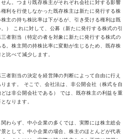
ません。つまり既存株主がそれぞれ会社に対する影響
る権利を行使しなかった既存株主は新たに発行する株
い株主の持ち株比率は下がるが、引き受ける権利は既
。） これに対して、公募（新たに発行する株式の引
第三者割当（特定の者を対象に新たに発行する株式の
ある。株主間の持株比率に変動が生じるため、既存株
前と比べて減少します。
第三者割当の決定を経営陣の判断によって自由に行え
ります。 そこで、会社法は、非公開会社（株式を自
どは非公開会社である） では、既存株主の利益を重
要となります。
も関わらず、中小企業の多くでは、実際には株主総会
背景として、中小企業の場合、株主のほとんどが代表