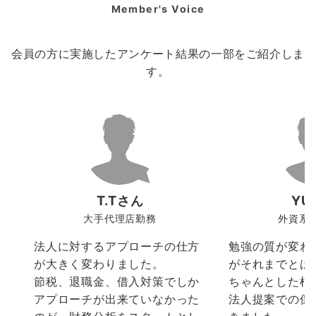
Member's Voice
会員の方に実施したアンケート結果の一部をご紹介しま
す。
T.Tさん
YU
大手代理店勤務
外資系
法人に対するアプローチの仕方
勉強の質が変わ
が大きく変わりました。
がそれまでとは
節税、退職金、借入対策でしか
ちゃんとした根
アプローチが出来ていなかった
法人提案での保